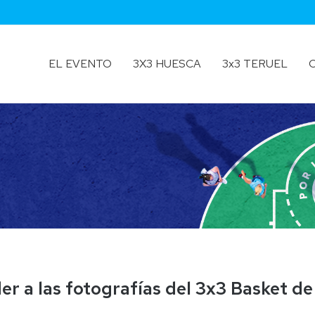
EL EVENTO
3X3 HUESCA
3x3 TERUEL
Ficha
Localización
Ficha
Técnica
y
Técnica
Plano
Teruel
Reglamento
Galería
Resultados
Fotos
Galería
Fotos
r a las fotografías del 3x3 Basket de