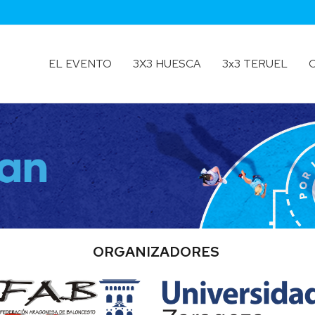
EL EVENTO
3X3 HUESCA
3x3 TERUEL
Ficha
Localización
Ficha
Técnica
y
Técnica
Plano
Teruel
Reglamento
Galería
Resultados
Fotos
Galería
Fotos
ORGANIZADORES